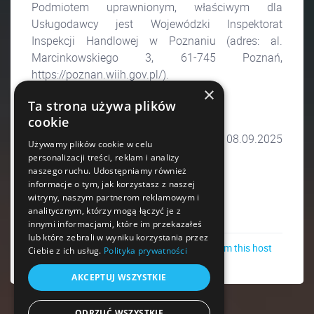
Podmiotem uprawnionym, właściwym dla
Usługodawcy jest Wojewódzki Inspektorat
Inspekcji Handlowej w Poznaniu (adres: al.
Marcinkowskiego 3, 61-745 Poznań,
https://poznan.wiih.gov.pl/).
×
Ta strona używa plików
§ 16
cookie
Regulamin wchodzi w życie z dniem 08.09.2025
Używamy plików cookie w celu
roku.
personalizacji treści, reklam i analizy
naszego ruchu. Udostępniamy również
informacje o tym, jak korzystasz z naszej
witryny, naszym partnerom reklamowym i
analitycznym, którzy mogą łączyć je z
innymi informacjami, które im przekazałeś
lub które zebrali w wyniku korzystania przez
See other events from this host
Ciebie z ich usług.
Polityka prywatności
AKCEPTUJ WSZYSTKIE
ODRZUĆ WSZYSTKIE