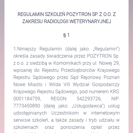
REGULAMIN SZKOLEŃ POZYTRON SP. Z O.O.
Z
ZAKRESU RADIOLOGII WETERYNARYJNEJ
§ 1
1.Niniejszy Regulamin (dalej jako: „Regulamin”)
określa zasady świadczenia przez POZYTRON Sp.
z o.o. z siedzibą w Komornikach przy ul. Nowej 29,
wpisanej do Rejestru Przedsiębiorców Krajowego
Rejestru Sądowego przez Sąd Rejonowy Poznań
Nowe Miasto i Wilda VIII Wydział Gospodarczy
Krajowego Rejestru Sądowego, pod numerem KRS:
0001184759, REGON: 542293726, NIP:
7773450890 (dalej jako: „Usługodawca”) usług
udostępnianych Uczestnikom w internetowym
serwisie szkoleń, a także zasady i tryb udziału w
szkoleniach oraz ponoszenia opłat przez