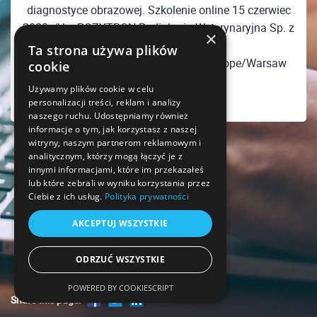
diagnostyce obrazowej. Szkolenie online 15 czerwiec
2023 r." by POZYTRON Radiologia Weterynaryjna Sp. z
×
o.o. has ended
Ta strona używa plików
Thursday, June 15, 2023 08:00 PM Europe/Warsaw
cookie
Używamy plików cookie w celu
personalizacji treści, reklam i analizy
naszego ruchu. Udostępniamy również
informacje o tym, jak korzystasz z naszej
witryny, naszym partnerom reklamowym i
analitycznym, którzy mogą łączyć je z
innymi informacjami, które im przekazałeś
lub które zebrali w wyniku korzystania przez
Ciebie z ich usług.
Polityka prywatności
AKCEPTUJ WSZYSTKIE
ODRZUĆ WSZYSTKIE
POWERED BY COOKIESCRIPT
Share this page!