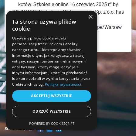
kotów. Szkolenie online 16 czerwiec 2025 r." by
POZYTRON Radiologia Weterynaryjna Sp. z o.o. has
×
ended
Ta strona używa plików
Monday, June 16, 2025 08:00 PM Europe/Warsaw
cookie
Używamy plików cookie w celu
personalizacji treści, reklam i analizy
naszego ruchu. Udostępniamy również
informacje o tym, jak korzystasz z naszej
witryny, naszym partnerom reklamowym i
analitycznym, którzy mogą łączyć je z
innymi informacjami, które im przekazałeś
lub które zebrali w wyniku korzystania przez
Ciebie z ich usług.
Polityka prywatności
AKCEPTUJ WSZYSTKIE
ODRZUĆ WSZYSTKIE
POWERED BY COOKIESCRIPT
Share this page!