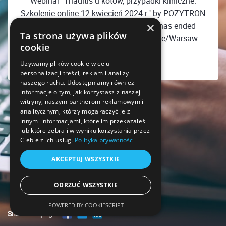
Webinar "Triaditis u kotów, przypadki kliniczne.
Szkolenie online 12 kwiecień 2024 r." by POZYTRON
×
Radiologia Weterynaryjna Sp. z o.o. has ended
Ta strona używa plików
Friday, April 12, 2024 08:00 PM Europe/Warsaw
cookie
Używamy plików cookie w celu
personalizacji treści, reklam i analizy
naszego ruchu. Udostępniamy również
informacje o tym, jak korzystasz z naszej
witryny, naszym partnerom reklamowym i
analitycznym, którzy mogą łączyć je z
innymi informacjami, które im przekazałeś
lub które zebrali w wyniku korzystania przez
Ciebie z ich usług.
Polityka prywatności
AKCEPTUJ WSZYSTKIE
ODRZUĆ WSZYSTKIE
POWERED BY COOKIESCRIPT
Share this page!