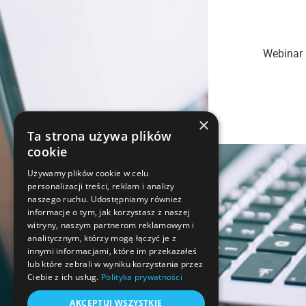
Webinar "
×
Ta strona używa plików
cookie
Używamy plików cookie w celu
personalizacji treści, reklam i analizy
naszego ruchu. Udostępniamy również
informacje o tym, jak korzystasz z naszej
witryny, naszym partnerom reklamowym i
analitycznym, którzy mogą łączyć je z
innymi informacjami, które im przekazałeś
lub które zebrali w wyniku korzystania przez
Ciebie z ich usług.
Polityka prywatności
AKCEPTUJ WSZYSTKIE