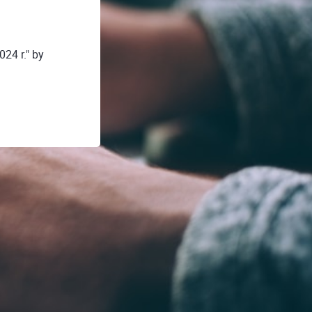
024 r." by