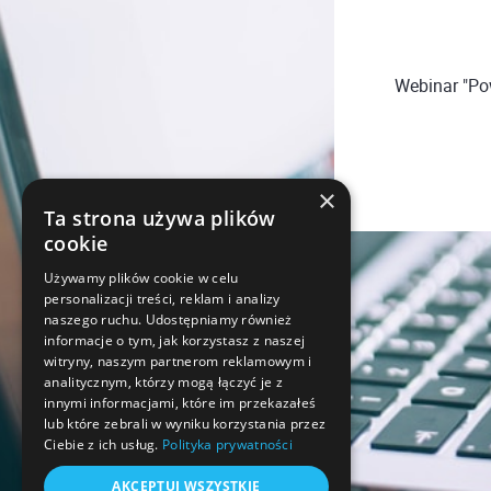
Webinar "Pow
×
Ta strona używa plików
cookie
Używamy plików cookie w celu
personalizacji treści, reklam i analizy
naszego ruchu. Udostępniamy również
informacje o tym, jak korzystasz z naszej
witryny, naszym partnerom reklamowym i
analitycznym, którzy mogą łączyć je z
innymi informacjami, które im przekazałeś
lub które zebrali w wyniku korzystania przez
Ciebie z ich usług.
Polityka prywatności
AKCEPTUJ WSZYSTKIE