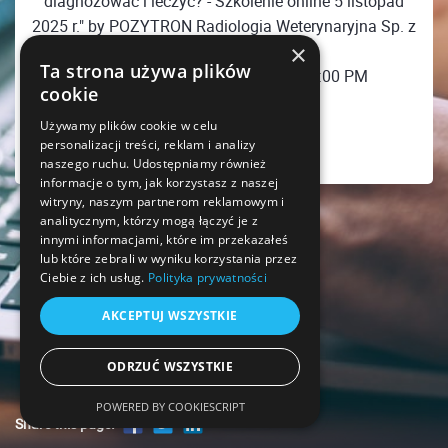
diagnozować i leczyć? - Szkolenie online 5 listopad
2025 r." by POZYTRON Radiologia Weterynaryjna Sp. z
×
o.o. has ended
Ta strona używa plików
Wednesday, November 5, 2025 08:00 PM
cookie
Europe/Warsaw
Używamy plików cookie w celu
personalizacji treści, reklam i analizy
naszego ruchu. Udostępniamy również
informacje o tym, jak korzystasz z naszej
witryny, naszym partnerom reklamowym i
analitycznym, którzy mogą łączyć je z
innymi informacjami, które im przekazałeś
lub które zebrali w wyniku korzystania przez
Ciebie z ich usług.
Polityka prywatności
AKCEPTUJ WSZYSTKIE
ODRZUĆ WSZYSTKIE
POWERED BY COOKIESCRIPT
Share this page!