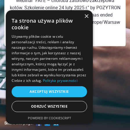
Webinar "FATE – choroba zatorowo-zakrzepowa
kotów. Szkolenie online 24 luty 2025 r." by POZYTRON
×
Radiologia Weterynaryjna Sp. z o.o. has ended
Ta strona używa plików
Monday, February 24, 2025 08:00 PM Europe/Warsaw
cookie
Używamy plików cookie w celu
personalizacji treści, reklam i analizy
naszego ruchu. Udostępniamy również
informacje o tym, jak korzystasz z naszej
witryny, naszym partnerom reklamowym i
analitycznym, którzy mogą łączyć je z
innymi informacjami, które im przekazałeś
lub które zebrali w wyniku korzystania przez
Ciebie z ich usług.
Polityka prywatności
AKCEPTUJ WSZYSTKIE
ODRZUĆ WSZYSTKIE
POWERED BY COOKIESCRIPT
Share this page!