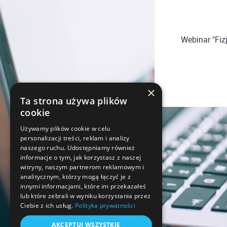
Webinar "Fiz
×
Ta strona używa plików
cookie
Używamy plików cookie w celu
personalizacji treści, reklam i analizy
naszego ruchu. Udostępniamy również
informacje o tym, jak korzystasz z naszej
witryny, naszym partnerom reklamowym i
analitycznym, którzy mogą łączyć je z
innymi informacjami, które im przekazałeś
lub które zebrali w wyniku korzystania przez
Ciebie z ich usług.
Polityka prywatności
AKCEPTUJ WSZYSTKIE