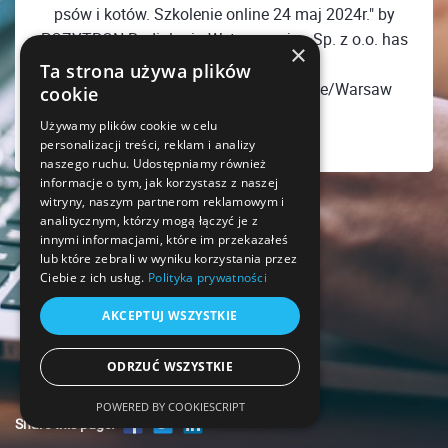
psów i kotów. Szkolenie online 24 maj 2024r." by
POZYTRON Radiologia Weterynaryjna Sp. z o.o. has
×
ended
Ta strona używa plików
Friday, May 24, 2024 08:00 PM Europe/Warsaw
cookie
Używamy plików cookie w celu
personalizacji treści, reklam i analizy
naszego ruchu. Udostępniamy również
informacje o tym, jak korzystasz z naszej
witryny, naszym partnerom reklamowym i
analitycznym, którzy mogą łączyć je z
innymi informacjami, które im przekazałeś
lub które zebrali w wyniku korzystania przez
Ciebie z ich usług.
Polityka prywatności
AKCEPTUJ WSZYSTKIE
ODRZUĆ WSZYSTKIE
POWERED BY COOKIESCRIPT
Share this page!